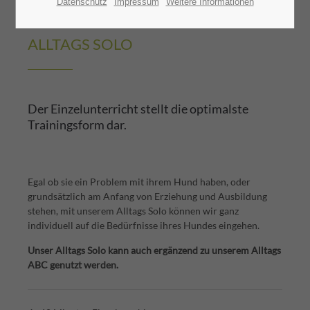
Datenschutz
Impressum
Weitere Informationen
GRUNDSCHULE
ALLTAGS SOLO
Der Einzelunterricht stellt die optimalste
Trainingsform dar.
Egal ob sie ein Problem mit ihrem Hund haben, oder
grundsätzlich am Anfang von Erziehung und Ausbildung
stehen, mit unserem Alltags Solo können wir ganz
individuell auf die Bedürfnisse ihres Hundes eingehen.
Unser Alltags Solo kann auch ergänzend zu unserem Alltags
ABC genutzt werden.