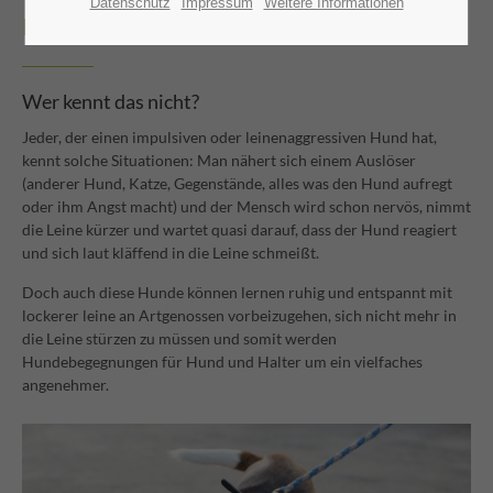
Datenschutz
Impressum
Weitere Informationen
BEGENUNGSTRAINING
Wer kennt das nicht?
Jeder, der einen impulsiven oder leinenaggressiven Hund hat,
kennt solche Situationen: Man nähert sich einem Auslöser
(anderer Hund, Katze, Gegenstände, alles was den Hund aufregt
oder ihm Angst macht) und der Mensch wird schon nervös, nimmt
die Leine kürzer und wartet quasi darauf, dass der Hund reagiert
und sich laut kläffend in die Leine schmeißt.
Doch auch diese Hunde können lernen ruhig und entspannt mit
lockerer leine an Artgenossen vorbeizugehen, sich nicht mehr in
die Leine stürzen zu müssen und somit werden
Hundebegegnungen für Hund und Halter um ein vielfaches
angenehmer.