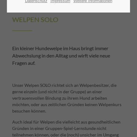
Datenschutz
Impressum
Weitere Informationen
VORSCHULE
WELPEN SOLO
Ein kleiner Hundewelpe im Haus bringt immer
Abwechslung in den Alltag und wirft viele neue
Fragen auf.
Unser Welpen SOLO richtet sich an Welpenbesitzer, die
gerne einzeln (und nicht in der Gruppe) an einer
vertrauensvollen Bindung zu ihrem Hund arbeiten
möchten, oder aus zeitlichen Gründen keinen Welpenkurs
besuchen können.
Auch ideal für Welpen die vielleicht aus gesundheitlichen
Gründen in einer Gruppen-Spiel-Lernstunde nicht
teilnehmen können, oder die (noch) unsicher im Umgang