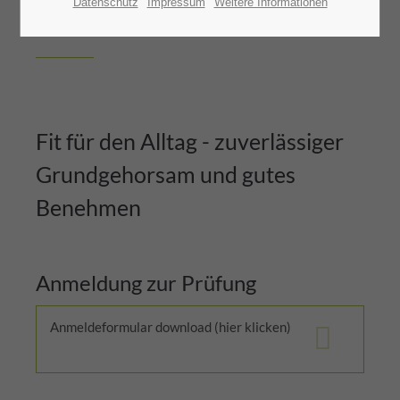
Datenschutz
Impressum
Weitere Informationen
BHV
HUNDEFÜHRERSCHEIN
Fit für den Alltag - zuverlässiger
Grundgehorsam und gutes
Benehmen
Anmeldung zur Prüfung
Anmeldeformular download (hier klicken)
(299,6
KiB)