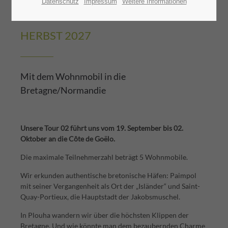
Datenschutz
Impressum
Weitere Informationen
BRETAGNE TOUR 02 - Côte de Goëlo
HERBST 2027
Mit dem Wohnmobil in die
Bretagne/Normandie
Unsere Tour 02 führt uns vom 19. September bis 02.
Oktober an die Côte de Goëlo.
Die maximale Teilnehmerzahl beträgt 5 Wohnmobile.
Wir erkunden authentische bretonische Häfen: Paimpol
mit seiner Vergangenheit als Ort der „Isländer“ und Saint-
Quay-Portieux, die Hauptstadt der Jakobsmuschel.
In Plouha wandern wir über die höchsten Klippen der
Bretagne. Und wie könnte man dem bezaubernden Charme