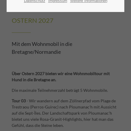
Datenschutz
Impressum
Weitere Informationen
BRETAGNE TOUR 03 - Côte du Granit Rose
OSTERN 2027
Mit dem Wohnmobil in die
Bretagne/Normandie
Über Ostern 2027 bieten wir eine Wohnmobiltour mit
Hund in die Bretagne an.
Die maximale Teilnehmerzahl beträgt 5 Wohnmobile.
Tour 03
- Wir wandern auf dem Zöllnerpfad vom Plage de
Trestraou (Perros-Guirec) nach Ploumanac'h mit Aussicht
auf die Sept-Îles. Der Landschaftspark von Ploumanac'h
bietet uns viele Rosa-Granit-Highlights, hier hat man das
Gefühl, dass die Steine leben.