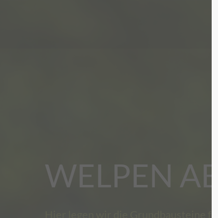
WELPEN A
Hier legen wir die Grundbausteine f