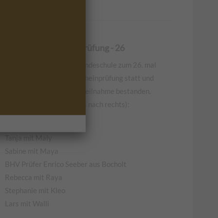
Hundeführerscheinprüfung - 26
Heute fand in unserer Hundeschule zum 26. mal
eine BHV-Hundeführerscheinprüfung statt und
auch diesmal haben alle Teilnahme bestanden.
Wir gratulieren (von links nach rechts):
Elena mit Lotta
Tanja mit Maly
Sabine mit Maya
BHV Prüfer Enrico Seeber aus Bocholt
Rebecca mit Raya
Stephanie mit Kleo
Lars mit Walli