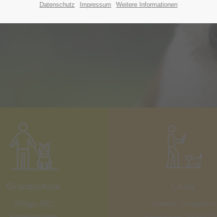
Datenschutz
Impressum
Weitere Informationen
Grundschule
Clubs
Alltags ABC
Dummy-, Longieren-
Einzelcoaching
Supernasen-,
Mixed Cl