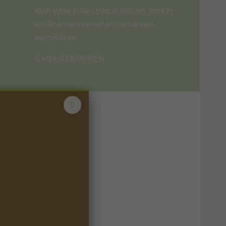
nach vorne in die Leine zu stürzen, lernt er
ein Alternativverhalten stattdessen
auszuführen.
MEHR ERFAHREN