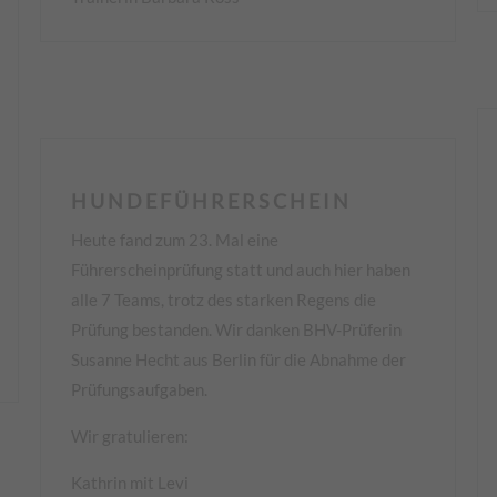
H U N D E F Ü H R E R S C H E I N
Heute fand zum 23. Mal eine
Führerscheinprüfung statt und auch hier haben
alle 7 Teams, trotz des starken Regens die
Prüfung bestanden. Wir danken BHV-Prüferin
Susanne Hecht aus Berlin für die Abnahme der
Prüfungsaufgaben.
Wir gratulieren:
Kathrin mit Levi