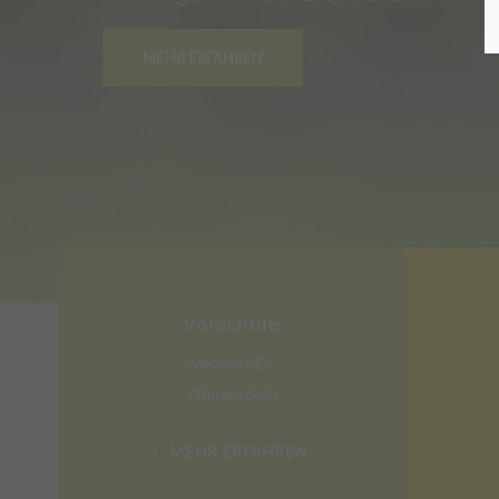
MEHR ERFAHREN
Vorschule
Welpen ABC
Welpen Solo
MEHR ERFAHREN