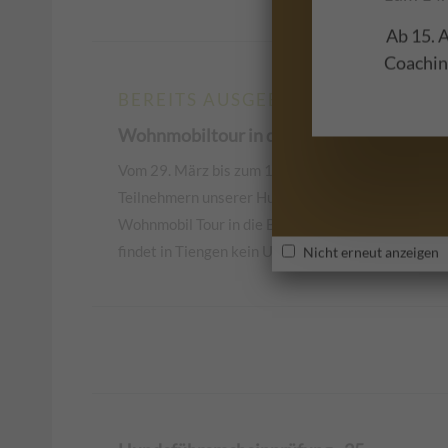
Ab 15. A
Coaching
BEREITS AUSGEBUCHT
Wohnmobiltour in die Bretagne
Vom 29. März bis zum 12. April machen wir mit
Teilnehmern unserer Hundeschule wieder eine
Wohnmobil Tour in die Bretagne. In dieser Zeit
findet in Tiengen kein Unterricht statt.
Nicht erneut anzeigen