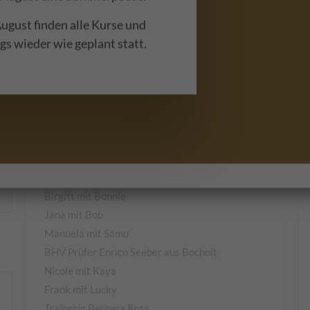
ugust finden alle Kurse und
s wieder wie geplant statt.
Hundeführerscheinprüfung - 27
Heute fand in unserer Hundeschule zum 27. mal
eine BHV-Hundeführerscheinprüfung statt und
auch diesmal haben alle Teilnahme bestanden.
Wir gratulieren (von links nach rechts):
Marlene mit Meggy
Birgitt mit Bonnie
Jana mit Bob
Manuela mit Samu
BHV Prüfer Enrico Seeber aus Bocholt
Nicole mit Kaya
Frank mit Lucky
Trainerin Barbara Ross