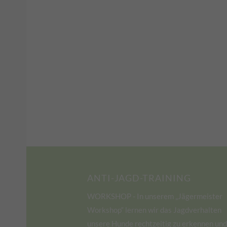
ANTI-JAGD-TRAINING
WORKSHOP - In unserem „Jägermeister
Workshop“ lernen wir das Jagdverhalten
unsere Hunde rechtzeitig zu erkennen und