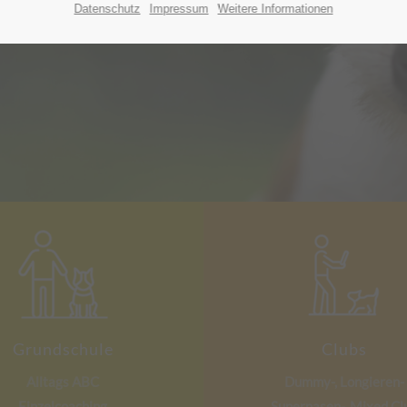
Datenschutz
Impressum
Weitere Informationen
Grundschule
Clubs
Alltags ABC
Dummy-, Longieren-
Einzelcoaching
Supernasen-,
Mixed Cl