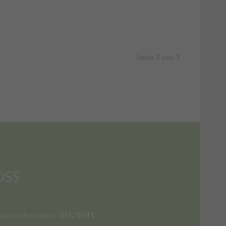
Seite 3 von 3
OSS
rhaltensberaterin IHK/BHV