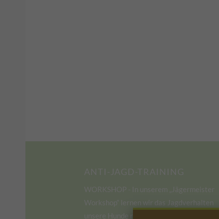
ANTI-JAGD-TRAINING
WORKSHOP - In unserem „Jägermeister
Workshop“ lernen wir das Jagdverhalten
unsere Hunde rechtzeitig zu erkennen und