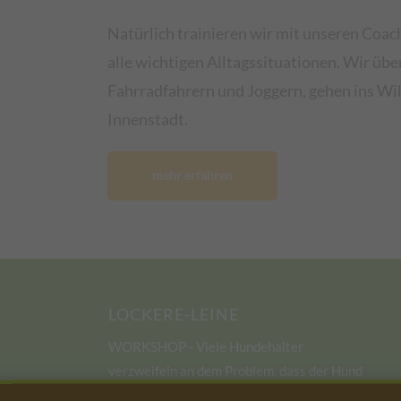
Natürlich trainieren wir mit unseren Coa
alle wichtigen Alltagssituationen. Wir üb
Fahrradfahrern und Joggern, gehen ins Wi
Innenstadt.
mehr erfahren
LOCKERE-LEINE
WORKSHOP - Viele Hundehalter
verzweifeln an dem Problem, dass der Hund
einfach nicht an lockerer Leine läuft, denn