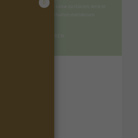
nach vorne in die Leine zu stürzen, lernt er
ein Alternativverhalten stattdessen
auszuführen.
MEHR ERFAHREN