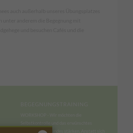
chees auch außerhalb unseres Übungsplatzes
en unter anderem die Begegnung mit
ldgehege und besuchen Cafés und die
BEGEGNUNGSTRAINING
WORKSHOP - Wir möchten die
Selbstkontrolle und das erwünschtes
Verhalten des Hundes stärken. Anstatt sich