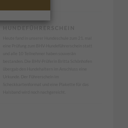
H U N D E F Ü H R E R S C H E I N
Heute fand in unserer Hundeschule zum 21. mal
eine Prüfung zum BHV-Hundeführerschein statt
und alle 10 Teilnehmer haben souverän
bestanden. Die BHV-Prüferin Britta Schönhofen
übergab den Hundehaltern im Anschluss eine
Urkunde. Der Führerschein im
Scheckkartenformat und eine Plakette für das
Halsband wird noch nachgereicht.