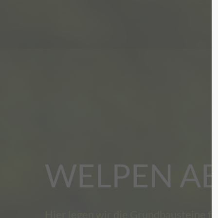
WELPEN A
Hier legen wir die Grundbausteine f