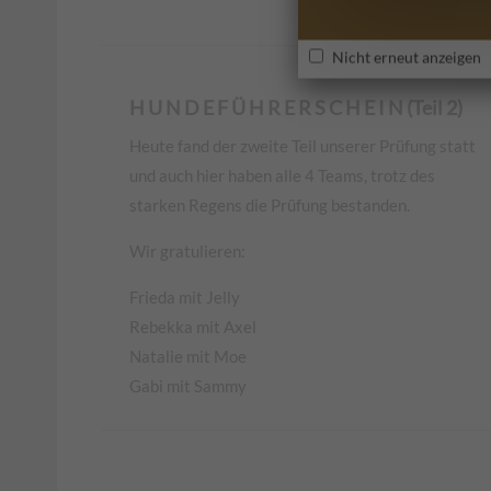
Nicht erneut anzeigen
H U N D E F Ü H R E R S C H E I N (Teil 2)
Heute fand der zweite Teil unserer Prüfung statt
und auch hier haben alle 4 Teams, trotz des
starken Regens die Prüfung bestanden.
Wir gratulieren:
Frieda mit Jelly
Rebekka mit Axel
Natalie mit Moe
Gabi mit Sammy