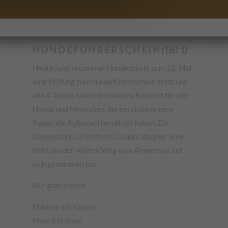
H U N D E F Ü H R E R S C H E I N (Teil 1)
Heute fand in unserer Hundeschule zum 22. Mal
eine Prüfung zum Hundeführerschein statt und
alle 4 Teams haben bestanden. Respekt für alle
Hunde und Menschen, die bei strömendem
Regen die Aufgaben bewältigt haben. Ein
Dankeschön an Prüferin Claudia Wagner vom
BHV, die den weiten Weg vom Ammersee auf
sich genommen hat.
Wir gratulieren:
Markus mit Kasper
Marc mit Roxy